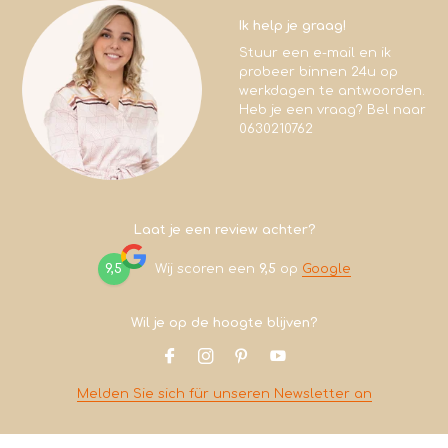
Ik help je graag!
Stuur een e-mail en ik
probeer binnen 24u op
werkdagen te antwoorden.
Heb je een vraag? Bel naar
0630210762
Laat je een review achter?
9,5
Wij scoren een
9,5
op
Google
Wil je op de hoogte blijven?
Melden Sie sich für unseren Newsletter an