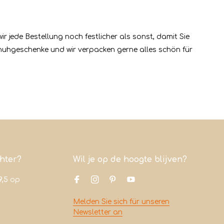
r jede Bestellung noch festlicher als sonst, damit Sie
huhgeschenke und wir verpacken gerne alles schön für
chter?
Wil je op de hoogte blijven?
9,5
op
Melden Sie sich für unseren
Newsletter an