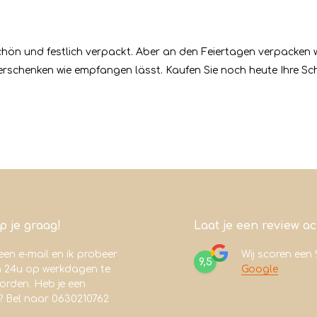
schön und festlich verpackt. Aber an den Feiertagen verpacken wi
schenken wie empfangen lässt. Kaufen Sie noch heute Ihre Sc
lp je graag!
Laat je een review a
een e-mail en ik probeer
Wij scoren een
9,5
n 24u op werkdagen te
Google
rden. Heb je een
? Bel naar 0630210762