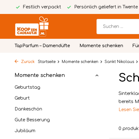
Karte
Festlich verpackt
Persönlich geliefert in Twente
TapParfum – Damendüfte
Momente schenken
Fü
Zurück
Startseite
Momente schenken
Sankt Nikolaus
Sch
Momente schenken
Geburtstag
Sinterkla
Geburt
bereits M
Dankeschön
Lesen Si
Gute Besserung
0 produk
Jubiläum