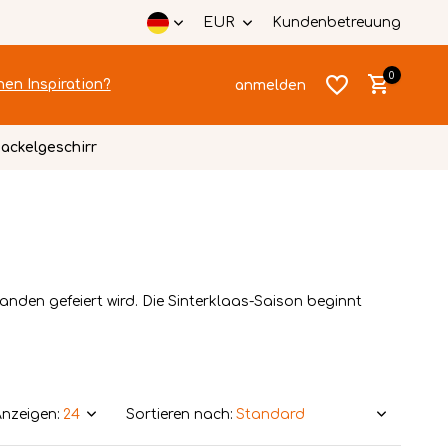
EUR
Kundenbetreuung
0
hen Inspiration?
anmelden
ackelgeschirr
Benutzerkonto
Benutzerkonto
anlegen
rlanden gefeiert wird. Die Sinterklaas-Saison beginnt
anlegen
nzeigen:
Sortieren nach: