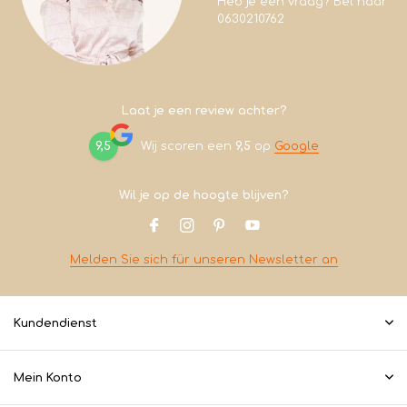
Heb je een vraag? Bel naar
0630210762
Laat je een review achter?
9,5
Wij scoren een
9,5
op
Google
Wil je op de hoogte blijven?
Melden Sie sich für unseren Newsletter an
Kundendienst
Mein Konto