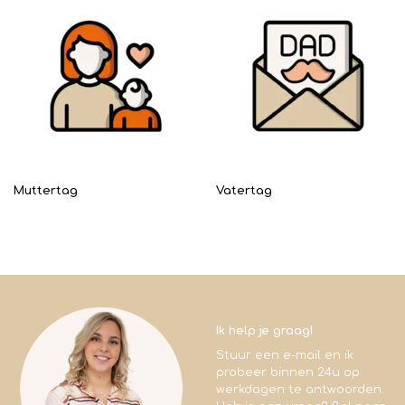
Muttertag
Vatertag
Ik help je graag!
Stuur een e-mail en ik
probeer binnen 24u op
werkdagen te antwoorden.