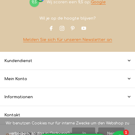
9,5
Wij scoren een
9,5
op
Google
Wil je op de hoogte blijven?
Melden Sie sich für unseren Newsletter an
Kundendienst
Mein Konto
Informationen
Kontakt
Wir benutzen Cookies nur für interne Zwecke um den Webshop zu
verbessern. Ist das in Ordnung?
Ja
Nein
© 2026 Koopeencadeautje.nl - Theme By
DMWS
x