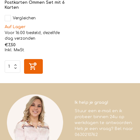
Postkarten Ommen Set mit 6
Karten
Vergleichen
Auf Lager
Voor 16:00 besteld, dezelfde
dag verzonden
€7,50
Inkl. MwSt.
Ik help je graag!
Stuur een e-mail en ik
probeer binnen 24u op
werkdagen te antwoorden.
Heb je een vraag? Bel naar
0630210762