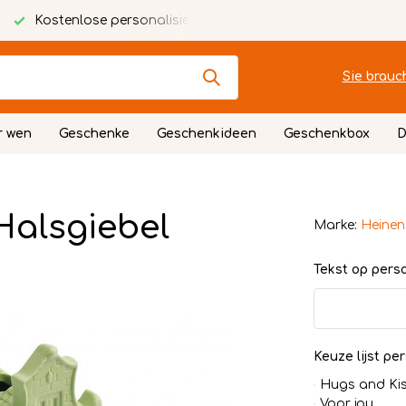
Kostenlose personalisierte Karte
Festlich verpackt
Sie brauc
r wen
Geschenke
Geschenkideen
Geschenkbox
D
alsgiebel
Marke:
Heinen
Tekst op persoo
Keuze lijst per
Hugs and Ki
Voor jou