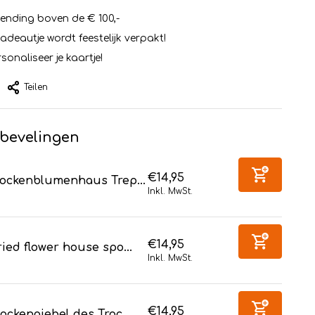
zending boven de € 100,-
cadeautje wordt feestelijk verpakt!
sonaliseer je kaartje!
Teilen
bevelingen
€14,95
rockenblumenhaus Trep...
Inkl. MwSt.
€14,95
ied flower house spo...
Inkl. MwSt.
€14,95
ockengiebel des Troc...