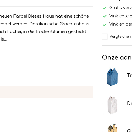
Gratis ver
Vink en je 
n neuen Farbe! Dieses Haus hat eine schöne
endet werden. Das ikonische Grachtenhaus
Vink en per
ch Löcher, in die Trockenblumen gesteckt
Vergleichen
s...
Onze aan
T
Dr
Gl