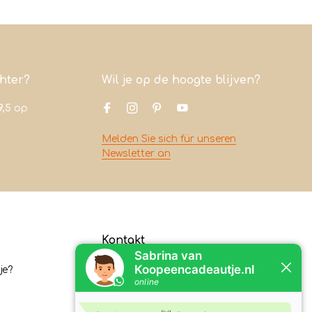
chter?
Wil je op de hoogte blijven?
9,5
op
Melden Sie sich für unseren
Newsletter an
Kontakt
je?
Koopeencadeautje.nl
Varsenerstraat 4
7731DC Ommen