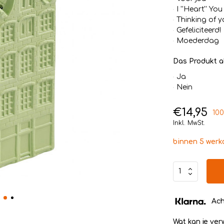
I ''Heart'' You
Thinking of y
Gefeliciteerd!
Moederdag
Das Produkt a
Ja
Nein
€14,95
100
Inkl. MwSt.
binnen 5 wer
Ach
Wat kan je ve