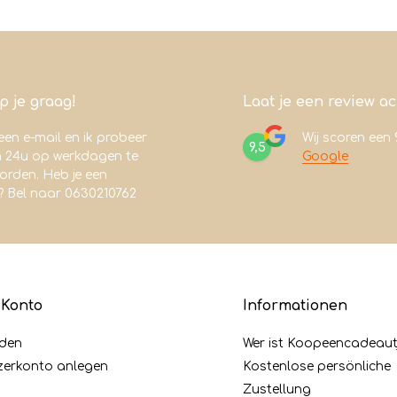
lp je graag!
Laat je een review a
een e-mail en ik probeer
Wij scoren een
9,5
n 24u op werkdagen te
Google
rden. Heb je een
? Bel naar 0630210762
 Konto
Informationen
den
Wer ist Koopeencadeaut
zerkonto anlegen
Kostenlose persönliche
Zustellung