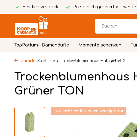
Karte
Festlich verpackt
Persönlich geliefert in Twente
TapParfum – Damendüfte
Momente schenken
Fü
Zurück
Startseite
Trockenblumenhaus Halsgiebel G...
Trockenblumenhaus H
Grüner TON
In verschillende kleuren verkrijgbaar