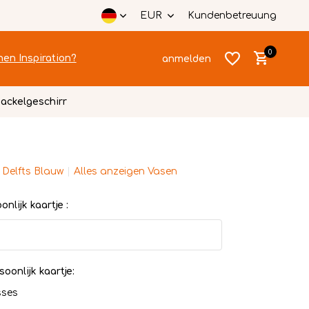
EUR
Kundenbetreuung
0
hen Inspiration?
anmelden
ackelgeschirr
 Delfts Blauw
Alles anzeigen Vasen
Benutzerkonto
Benutzerkonto
anlegen
nlijk kaartje :
anlegen
soonlijk kaartje:
sses