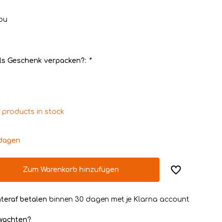
ou
ls Geschenk verpacken?:
*
 products in stock
kdagen
Zum Warenkorb hinzufügen
teraf betalen
binnen 30 dagen met je Klarna account
rwachten?