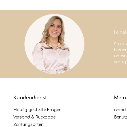
Ik he
Stuur 
binne
antwoo
vraag
Kundendienst
Mein
Häufig gestellte Fragen
anmel
Versand & Rückgabe
Benut
Zahlungsarten