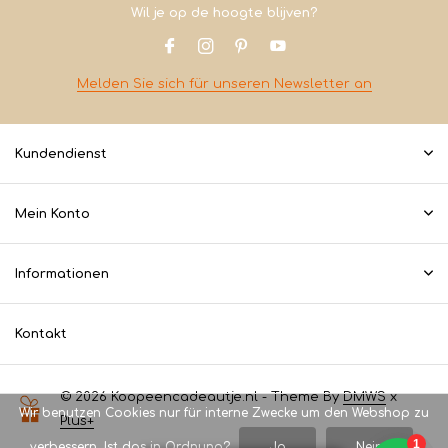
Wil je op de hoogte blijven?
Melden Sie sich für unseren Newsletter an
Kundendienst
Mein Konto
Informationen
Kontakt
© 2026 Koopeencadeautje.nl - Theme By
DMWS
x
Wir benutzen Cookies nur für interne Zwecke um den Webshop zu
Plus+
verbessern. Ist das in Ordnung?
Ja
Nein