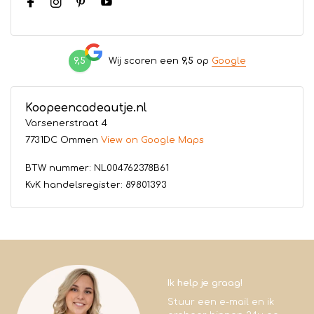
9,5
Wij scoren een
9,5
op
Google
Koopeencadeautje.nl
Varsenerstraat 4
7731DC Ommen
View on Google Maps
BTW nummer: NL004762378B61
KvK handelsregister: 89801393
Ik help je graag!
Stuur een e-mail en ik