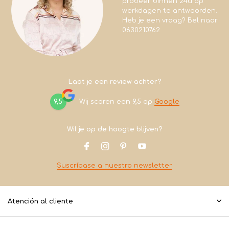
probeer binnen 24u op
werkdagen te antwoorden.
Heb je een vraag? Bel naar
0630210762
Laat je een review achter?
9,5
Wij scoren een
9,5
op
Google
Wil je op de hoogte blijven?
Suscríbase a nuestro newsletter
Atención al cliente