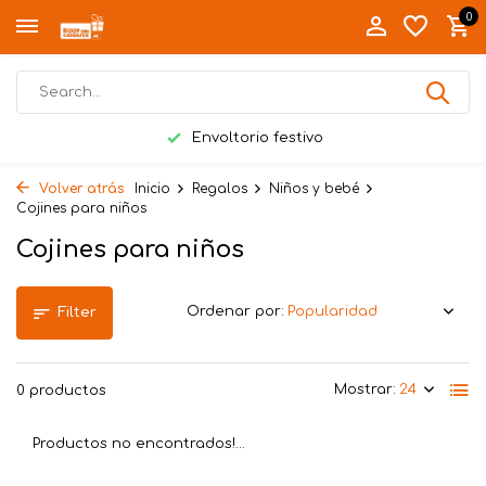
0
Envoltorio festivo
Volver atrás
Inicio
Regalos
Niños y bebé
Cojines para niños
Cojines para niños
Ordenar por:
Filter
Mostrar:
0 productos
Productos no encontrados!...