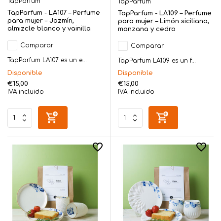
TapParfum
TapParfum
TapParfum - LA107 – Perfume
TapParfum - LA109 – Perfume
para mujer – Jazmín,
para mujer – Limón siciliano,
almizcle blanco y vainilla
manzana y cedro
Comparar
Comparar
TapParfum LA107 es un e...
TapParfum LA109 es un f...
Disponible
Disponible
€15,00
€15,00
IVA incluido
IVA incluido