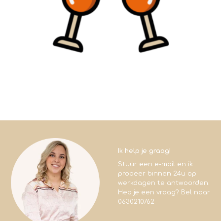
Ik help je graag!
Stuur een e-mail en ik
probeer binnen 24u op
werkdagen te antwoorden.
Heb je een vraag? Bel naar
0630210762