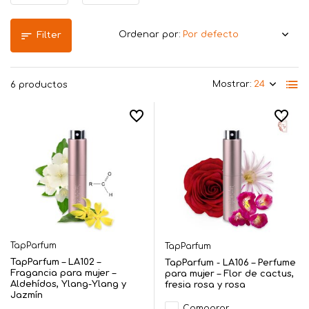
Ordenar por:
Filter
Mostrar:
6 productos
TapParfum
TapParfum
TapParfum – LA102 –
TapParfum - LA106 – Perfume
Fragancia para mujer –
para mujer – Flor de cactus,
Aldehídos, Ylang-Ylang y
fresia rosa y rosa
Jazmín
Comparar