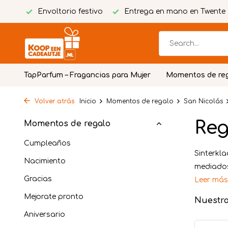
tuita
Envoltorio festivo
Entrega en mano en Twente
TapParfum – Fragancias para Mujer
Momentos de re
Volver atrás
Inicio
Momentos de regalo
San Nicolás
Reg
Momentos de regalo
Cumpleaños
Sinterkl
Nacimiento
mediados 
Gracias
Leer má
Mejorate pronto
Nuestr
Aniversario