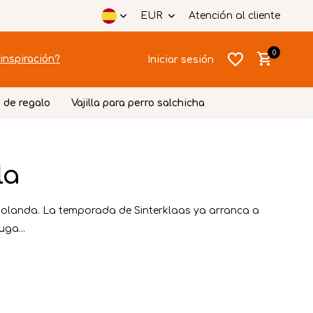
EUR
Atención al cliente
0
inspiración?
Iniciar sesión
 de regalo
Vajilla para perro salchicha
la
Crear una
Crear una
cuenta
cuenta
n Holanda. La temporada de Sinterklaas ya arranca a
ga...