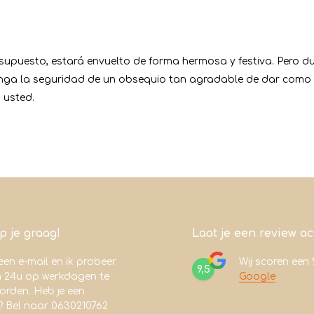
 supuesto, estará envuelto de forma hermosa y festiva. Pero
enga la seguridad de un obsequio tan agradable de dar como d
 usted.
lp je graag!
Laat je een review a
een e-mail en ik probeer
Wij scoren een
9,5
n 24u op werkdagen te
Google
rden. Heb je een
? Bel naar 0630210762