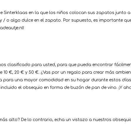
de Sinterklaas en la que los niños colocan sus zapatos junto 
o y / o algo dulce en el zapato. Por supuesto, es importante qu
adeautje.nl!
s clasificado para usted, para que pueda encontrar fácilmen
 10 €, 20 € y 50 €. ¿Vas por un regalo para crear más ambien
ta para una mayor comodidad en su hogar durante estos días 
ncluido el obsequio en forma de buzón de pan de vino. ¡Y ah
o más alto? De lo contrario, echa un vistazo a nuestros obsequ