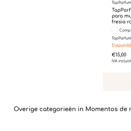
TapParfu
TapParf
para muj
fresia r
Comp
TapParfum 
Disponib
€15,00
IVA inclui
Overige categorieën in Momentos de 