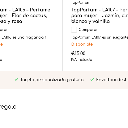
m
TapParfum
um - LA106 – Perfume
TapParfum - LA107 – Pe
er – Flor de cactus,
para mujer – Jazmín, al
osa y rosa
blanco y vainilla
arar
Comparar
LA106 es una fragancia f...
TapParfum LA107 es un elegante 
le
Disponible
€15,00
do
IVA incluido
Tarjeta personalizada gratuita
Envoltorio fest
regalo