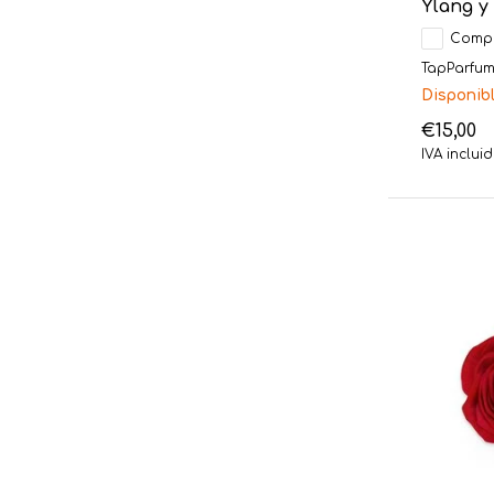
Ylang y
Comp
TapParfum 
Disponib
€15,00
IVA inclui