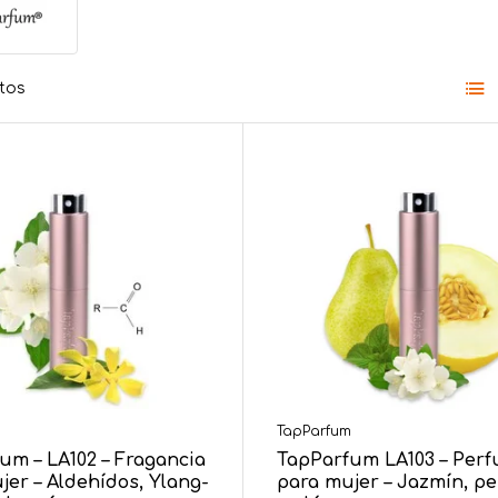
tos
m
TapParfum
um – LA102 – Fragancia
TapParfum LA103 – Per
jer – Aldehídos, Ylang-
para mujer – Jazmín, pe