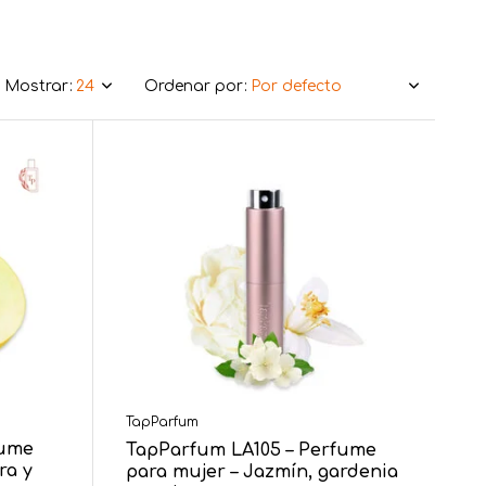
Mostrar:
Ordenar por:
TapParfum
fume
TapParfum LA105 – Perfume
ra y
para mujer – Jazmín, gardenia