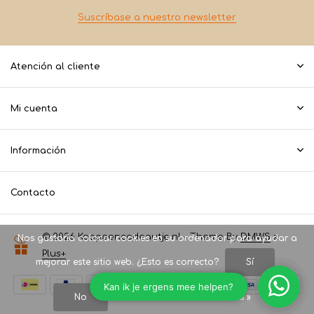
Suscríbase a nuestro newsletter
Atención al cliente
Mi cuenta
Información
Contacto
© 2026 Koopeencadeautje.nl - Theme By
DMWS
x
Nos gustaría colocar cookies en su ordenador para ayudar a
Plus+
mejorar este sitio web. ¿Esto es correcto?
Sí
No
Más acerca de las cookies »