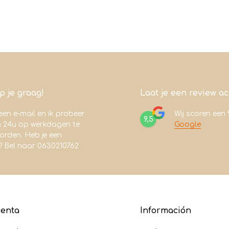
lp je graag!
Laat je een review a
een e-mail en ik probeer
Wij scoren een
9,5
n 24u op werkdagen te
Google
rden. Heb je een
? Bel naar 0630210762
uenta
Información