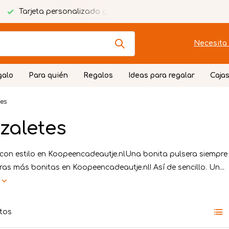
Tarjeta personalizada gratuita
Envoltorio festivo
Necesita 
galo
Para quién
Regalos
Ideas para regalar
Cajas
es
zaletes
 con estilo en Koopeencadeautje.nlUna bonita pulsera siempre 
ras más bonitas en Koopeencadeautje.nl! Así de sencillo. Un...
s
tos