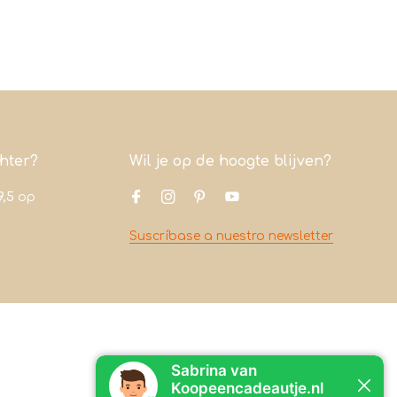
chter?
Wil je op de hoogte blijven?
9,5
op
Suscríbase a nuestro newsletter
Contacto