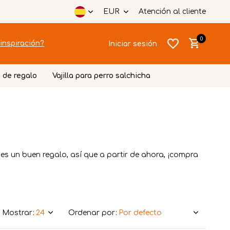
EUR
Atención al cliente
0
inspiración?
Iniciar sesión
 de regalo
Vajilla para perro salchicha
Crear una
Crear una
cuenta
cuenta
es un buen regalo, así que a partir de ahora, ¡compra
Mostrar:
Ordenar por: