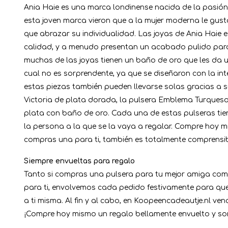
Ania Haie es una marca londinense nacida de la pasión 
esta joven marca vieron que a la mujer moderna le gus
que abrazar su individualidad. Las joyas de Ania Haie e
calidad, y a menudo presentan un acabado pulido para
muchas de las joyas tienen un baño de oro que les da un 
cual no es sorprendente, ya que se diseñaron con la in
estas piezas también pueden llevarse solas gracias a s
Victoria de plata dorada, la pulsera Emblema Turquesa
plata con baño de oro. Cada una de estas pulseras tien
la persona a la que se la vaya a regalar. Compre hoy m
compras una para ti, también es totalmente comprensibl
Siempre envueltas para regalo
Tanto si compras una pulsera para tu mejor amiga como 
para ti, envolvemos cada pedido festivamente para que
a ti misma. Al fin y al cabo, en Koopeencadeautje.nl 
¡Compre hoy mismo un regalo bellamente envuelto y sor