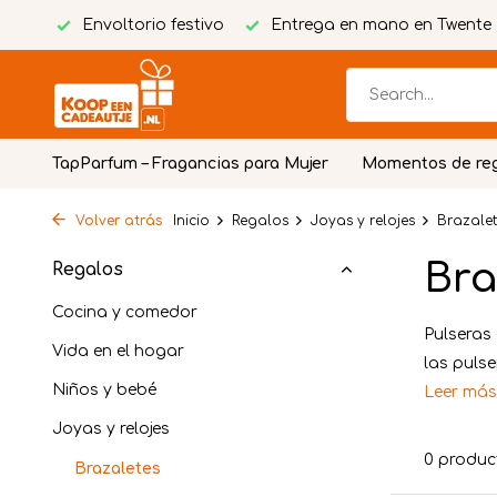
tuita
Envoltorio festivo
Entrega en mano en Twente
TapParfum – Fragancias para Mujer
Momentos de re
Volver atrás
Inicio
Regalos
Joyas y relojes
Brazalet
Bra
Regalos
Cocina y comedor
Pulseras
Vida en el hogar
las pulse
Niños y bebé
Leer má
Joyas y relojes
0 produc
Brazaletes