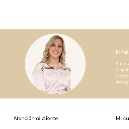
Ik he
Stuur 
binne
antwoo
vraag
Atención al cliente
Mi c