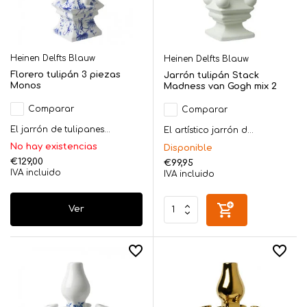
Heinen Delfts Blauw
Heinen Delfts Blauw
Florero tulipán 3 piezas
Jarrón tulipán Stack
Monos
Madness van Gogh mix 2
Comparar
Comparar
El jarrón de tulipanes...
El artístico jarrón d...
No hay existencias
Disponible
€129,00
€99,95
IVA incluido
IVA incluido
Ver