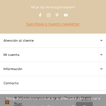
Wil je op de hoogte blijven?
Suscríbase a nuestro newsletter
Atención al cliente
Mi cuenta
Información
Contacto
© 2026 Koopeencadeautje.nl - Theme By
DMWS
x
Nos gustaría colocar cookies en su ordenador para ayudar a
Plus+