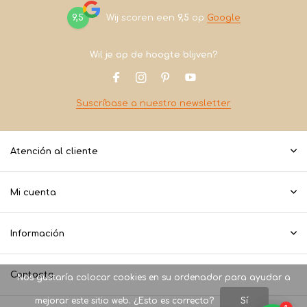
9,5
Wij scoren een
9,5
op
Google
Wil je op de hoogte blijven?
Suscríbase a nuestro newsletter
Atención al cliente
Mi cuenta
Información
Contacto
Nos gustaría colocar cookies en su ordenador para ayudar a
mejorar este sitio web. ¿Esto es correcto?
Sí