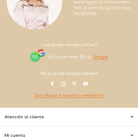
werkdagen te antwoorden.
Heb je een vraag? Bel naar
0630210762
Laat je een review achter?
9,5
Wij scoren een
9,5
op
Google
Wil je op de hoogte blijven?
Suscríbase a nuestro newsletter
Atención al cliente
Mi cuenta