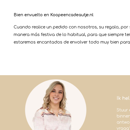
Bien envuelto en Koopeencadeautje.nl
Cuando realice un pedido con nosotros, su regalo, por
manera más festiva de lo habitual, para que siempre t
estaremos encantados de envolver todo muy bien para
Ik he
Stuur 
binne
antwoo
vraag