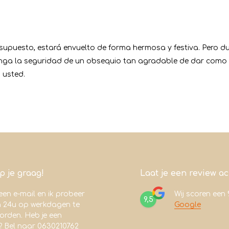
 supuesto, estará envuelto de forma hermosa y festiva. Pero
enga la seguridad de un obsequio tan agradable de dar como d
 usted.
lp je graag!
Laat je een review a
een e-mail en ik probeer
Wij scoren een
9,5
n 24u op werkdagen te
Google
rden. Heb je een
? Bel naar 0630210762