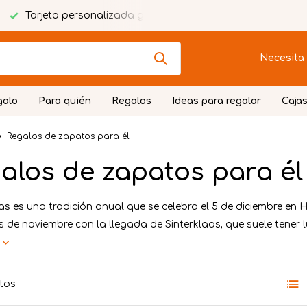
Tarjeta personalizada gratuita
Envoltorio festivo
Necesita 
galo
Para quién
Regalos
Ideas para regalar
Cajas
Regalos de zapatos para él
alos de zapatos para él
aas es una tradición anual que se celebra el 5 de diciembre e
de noviembre con la llegada de Sinterklaas, que suele tener lu
s
tos