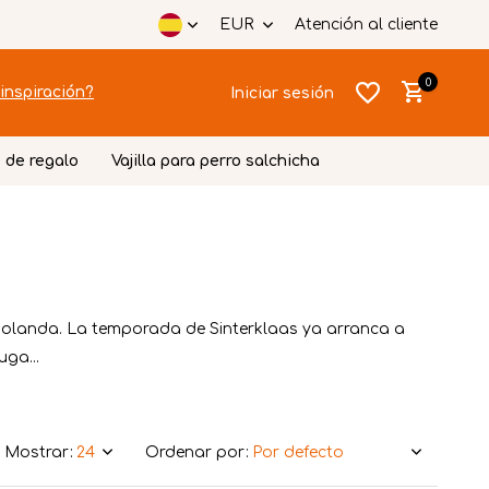
EUR
Atención al cliente
0
inspiración?
Iniciar sesión
 de regalo
Vajilla para perro salchicha
Crear una
Crear una
cuenta
cuenta
n Holanda. La temporada de Sinterklaas ya arranca a
ga...
Mostrar:
Ordenar por: