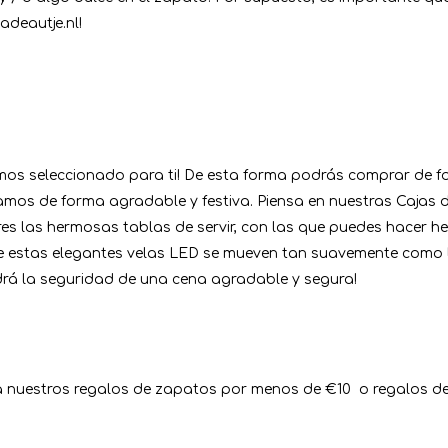
adeautje.nl!
s seleccionado para ti! De esta forma podrás comprar de for
camos de forma agradable y festiva. Piensa en nuestras Caja
fieres las hermosas tablas de servir, con las que puedes hace
 estas elegantes velas LED se mueven tan suavemente como las
rá la seguridad de una cena agradable y segura!
o a nuestros regalos de zapatos por menos de €10 o regalos 