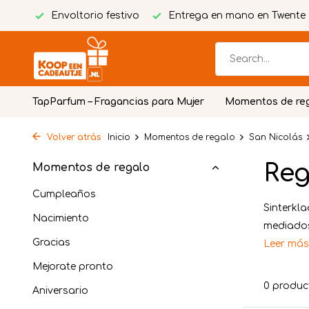
tuita
Envoltorio festivo
Entrega en mano en Twente
TapParfum – Fragancias para Mujer
Momentos de re
Volver atrás
Inicio
Momentos de regalo
San Nicolás
Reg
Momentos de regalo
Cumpleaños
Sinterkl
Nacimiento
mediados 
Gracias
Leer má
Mejorate pronto
0 produc
Aniversario