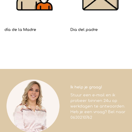
día de la Madre
Dia del padre
Ik help je graag!
Stuur een e-mail en ik
probeer binnen 24u op
werkdagen te antwoorden.
Heb je een vraag? Bel naar
0630210762