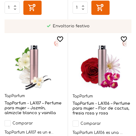
Envoltorio festivo
TapParfum
TapParfum
TapParfum - LA107 – Perfume
TapParfum - LA106 – Perfume
para mujer – Jazmín,
para mujer – Flor de cactus,
almizcle blanco y vainilla
fresia rosa y rosa
Comparar
Comparar
TapParfum LA107 es un e...
TapParfum LA106 es una ...