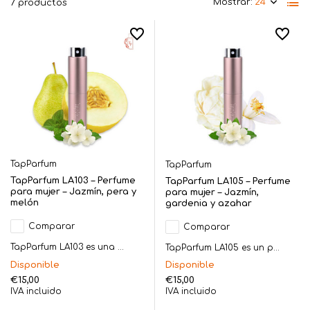
Mostrar:
7 productos
TapParfum
TapParfum
TapParfum LA103 – Perfume
TapParfum LA105 – Perfume
para mujer – Jazmín, pera y
para mujer – Jazmín,
melón
gardenia y azahar
Comparar
Comparar
TapParfum LA103 es una ...
TapParfum LA105 es un p...
Disponible
Disponible
€15,00
€15,00
IVA incluido
IVA incluido