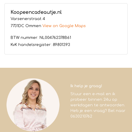
Koopeencadeautje.nl
Varsenerstraat 4
7731DC Ommen
View on Google Maps
BTW nummer: NL004762378B61
KvK handelsregister: 89801393
Ik help je graag!
Stuur een e-mail en ik
probeer binnen 24u op
werkdagen te antwoorden.
Heb je een vraag? Bel naar
0630210762