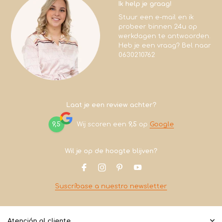
Ik help je graag!
Stuur een e-mail en ik
probeer binnen 24u op
werkdagen te antwoorden.
Heb je een vraag? Bel naar
0630210762
Laat je een review achter?
9,5
Wij scoren een
9,5
op
Google
Wil je op de hoogte blijven?
Suscríbase a nuestro newsletter
Atención al cliente