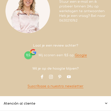
Stuur een e-mail en ik
probeer binnen 24u op
werkdagen te antwoorden.
Heb je een vraag? Bel naar
0630210762
Laat je een review achter?
9,5
Wij scoren een
9,5
op
Google
Wil je op de hoogte blijven?
Suscríbase a nuestro newsletter
Atención al cliente