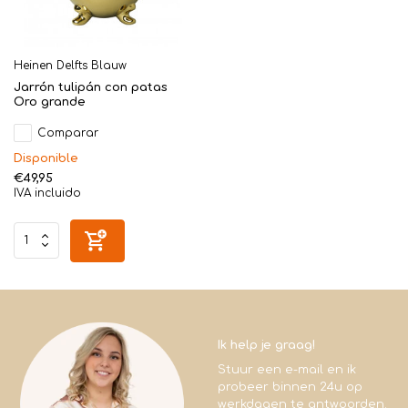
Heinen Delfts Blauw
Jarrón tulipán con patas
Oro grande
Comparar
Disponible
€49,95
IVA incluido
Ik help je graag!
Stuur een e-mail en ik
probeer binnen 24u op
werkdagen te antwoorden.