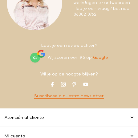
werkdagen te antwoorden.
Heb je een vraag? Bel naar
0630210762
Laat je een review achter?
9,5
Wij scoren een
9,5
op
Google
Wil je op de hoogte blijven?
Suscríbase a nuestro newsletter
Atención al cliente
Mi cuenta