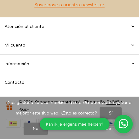
Suscríbase a nuestro newsletter
Atención al cliente
Mi cuenta
Información
Contacto
© 2026 Koopeencadeautje.nl - Theme By
DMWS
x
Nos gustaría colocar cookies en su ordenador para ayudar a
Plus+
mejorar este sitio web. ¿Esto es correcto?
Sí
No
Más acerca de las cookies »