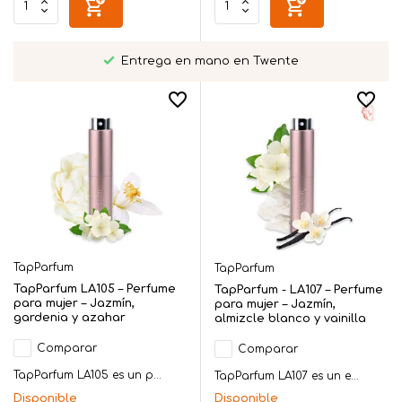
Entrega en mano en Twente
TapParfum
TapParfum
TapParfum LA105 – Perfume
TapParfum - LA107 – Perfume
para mujer – Jazmín,
para mujer – Jazmín,
gardenia y azahar
almizcle blanco y vainilla
Comparar
Comparar
TapParfum LA105 es un p...
TapParfum LA107 es un e...
Disponible
Disponible