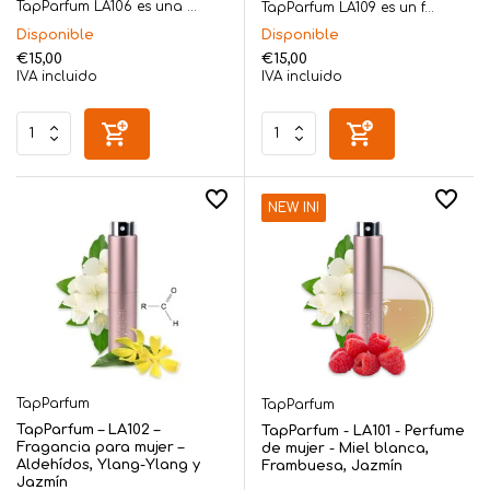
TapParfum LA106 es una ...
TapParfum LA109 es un f...
Disponible
Disponible
€15,00
€15,00
IVA incluido
IVA incluido
NEW IN!
TapParfum
TapParfum
TapParfum – LA102 –
TapParfum - LA101 - Perfume
Fragancia para mujer –
de mujer - Miel blanca,
Aldehídos, Ylang-Ylang y
Frambuesa, Jazmín
Jazmín