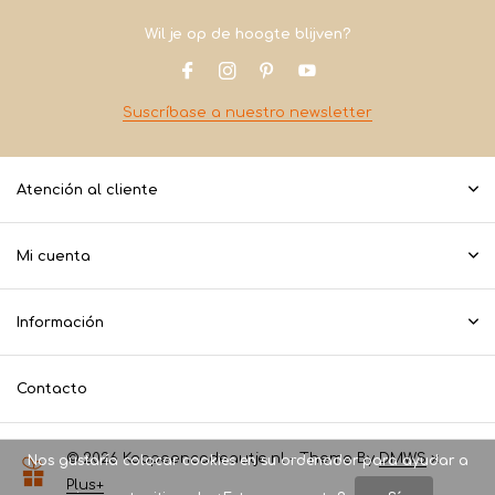
Wil je op de hoogte blijven?
Suscríbase a nuestro newsletter
Atención al cliente
Mi cuenta
Información
Contacto
© 2026 Koopeencadeautje.nl - Theme By
DMWS
x
Nos gustaría colocar cookies en su ordenador para ayudar a
Plus+