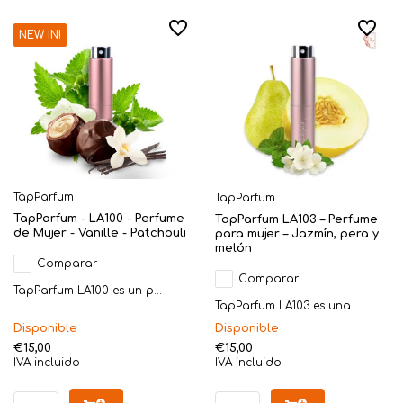
NEW IN!
TapParfum
TapParfum
TapParfum - LA100 - Perfume
TapParfum LA103 – Perfume
de Mujer - Vanille - Patchouli
para mujer – Jazmín, pera y
melón
Comparar
Comparar
TapParfum LA100 es un p...
TapParfum LA103 es una ...
Disponible
Disponible
€15,00
€15,00
IVA incluido
IVA incluido