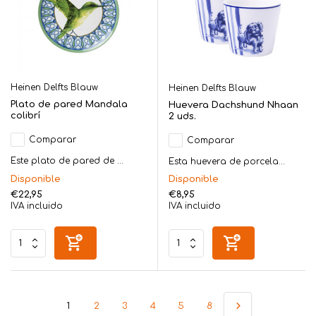
Heinen Delfts Blauw
Heinen Delfts Blauw
Plato de pared Mandala
Huevera Dachshund Nhaan
colibrí
2 uds.
Comparar
Comparar
Este plato de pared de ...
Esta huevera de porcela...
Disponible
Disponible
€22,95
€8,95
IVA incluido
IVA incluido
1
2
3
4
5
8