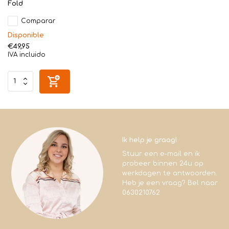
Fold
Comparar
Disponible
€49,95
IVA incluido
Ik help je graag!
Stuur een e-mail en ik
probeer binnen 24u op
werkdagen te antwoorden.
Heb je een vraag? Bel naar
0630210762