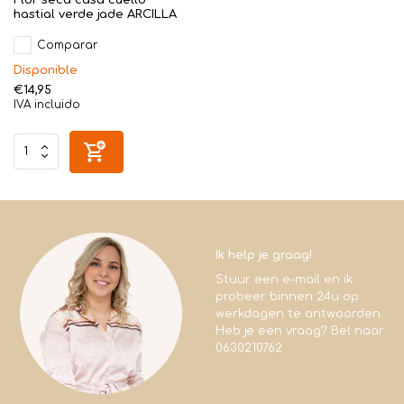
hastial verde jade ARCILLA
Comparar
Disponible
€14,95
IVA incluido
Ik help je graag!
Stuur een e-mail en ik
probeer binnen 24u op
werkdagen te antwoorden.
Heb je een vraag? Bel naar
0630210762