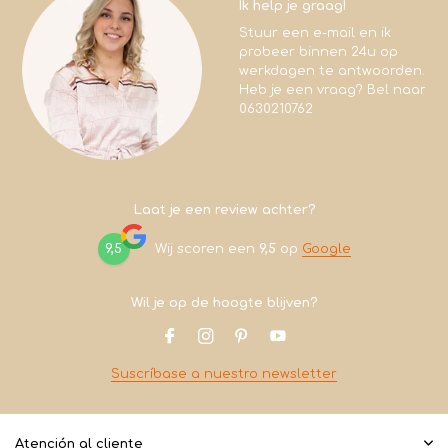
Ik help je graag!
Stuur een e-mail en ik
probeer binnen 24u op
werkdagen te antwoorden.
Heb je een vraag? Bel naar
0630210762
Laat je een review achter?
9,5
Wij scoren een
9,5
op
Google
Wil je op de hoogte blijven?
Suscríbase a nuestro newsletter
Atención al cliente