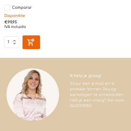
Comparar
Disponible
€99,95
IVA incluido
Ik help je graag!
Stuur een e-mail en ik
probeer binnen 24u op
werkdagen te antwoorden.
Heb je een vraag? Bel naar
0630210762