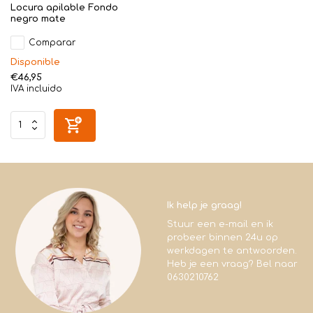
Locura apilable Fondo
negro mate
Comparar
Disponible
€46,95
IVA incluido
Ik help je graag!
Stuur een e-mail en ik
probeer binnen 24u op
werkdagen te antwoorden.
Heb je een vraag? Bel naar
0630210762