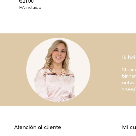
€21,00
IVA incluido
Ik he
Stuur 
binne
antwoo
vraag
Atención al cliente
Mi c