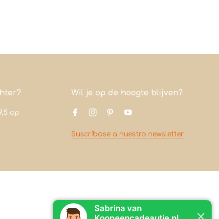
chter?
Wil je op de hoogte blijven?
9,5
op
Suscríbase a nuestro newsletter
Contacto