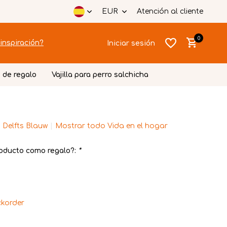
EUR
Atención al cliente
0
inspiración?
Iniciar sesión
 de regalo
Vajilla para perro salchicha
 Delfts Blauw
Mostrar todo Vida en el hogar
Crear una
Crear una
cuenta
cuenta
oducto como regalo?:
*
korder