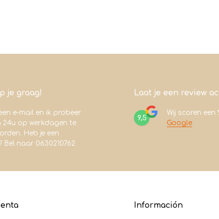
lp je graag!
Laat je een review a
een e-mail en ik probeer
Wij scoren een
9,5
n 24u op werkdagen te
Google
rden. Heb je een
? Bel naar 0630210762
uenta
Información