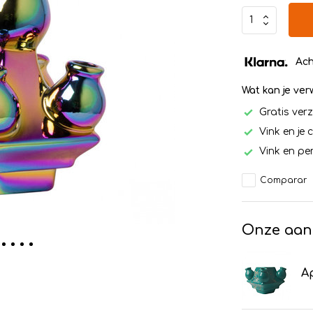
Ach
Wat kan je ve
Gratis ver
Vink en je 
Vink en per
Comparar
Onze aan
Ap