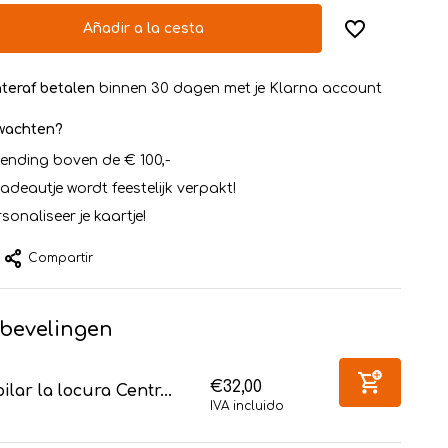
Añadir a la cesta
teraf betalen
binnen 30 dagen met je Klarna account
rwachten?
zending boven de € 100,-
cadeautje wordt feestelijk verpakt!
sonaliseer je kaartje!
Compartir
bevelingen
€32,00
ilar la locura Centr...
IVA incluido