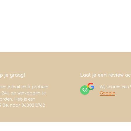
lp je graag!
Laat je een review a
een e-mail en ik probeer
Wij scoren een
9,5
n 24u op werkdagen te
Google
rden. Heb je een
? Bel naar 0630210762