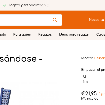
Tarjeta personalizada gratuita
Envoltorio festivo
Necesita 
galo
Para quién
Regalos
Ideas para regalar
Cajas
sándose -
Marca:
Heinen
Empacar el pr
Sí
No
€21,95
1 p
IVA incluido