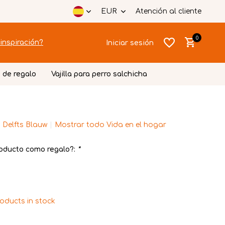
EUR
Atención al cliente
0
inspiración?
Iniciar sesión
 de regalo
Vajilla para perro salchicha
 Delfts Blauw
Mostrar todo Vida en el hogar
Crear una
Crear una
cuenta
cuenta
oducto como regalo?:
*
roducts in stock