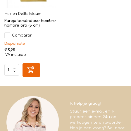
Heinen Delfts Blauw
Pareja besándose hombre-
hombre oro (8 cm)
Comparar
Disponible
€5,95
IVA incluido
Ik help je graag!
Stuur een e-mail en ik
probeer binnen 24u op
werkdagen te antwoorden.
Heb je een vraag? Bel naar