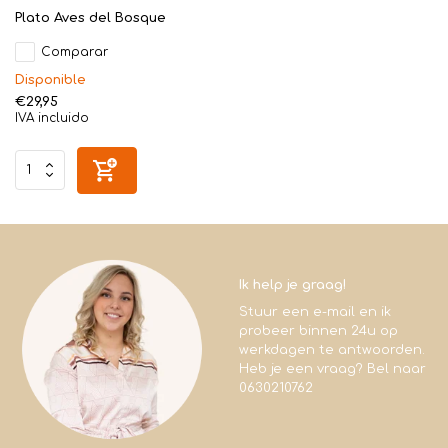
Plato Aves del Bosque
Comparar
Disponible
€29,95
IVA incluido
Ik help je graag!
Stuur een e-mail en ik
probeer binnen 24u op
werkdagen te antwoorden.
Heb je een vraag? Bel naar
0630210762