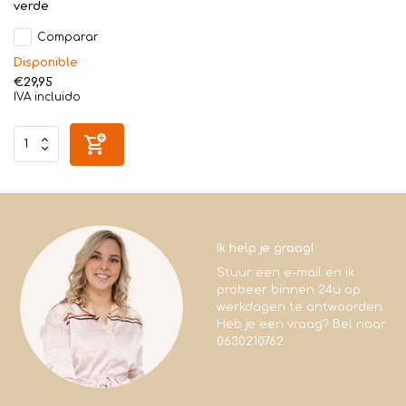
verde
Comparar
Disponible
€29,95
IVA incluido
Ik help je graag!
Stuur een e-mail en ik
probeer binnen 24u op
werkdagen te antwoorden.
Heb je een vraag? Bel naar
0630210762