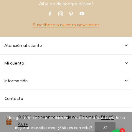
Wil je op de hoogte blijven?
Suscríbase a nuestro newsletter
Atención al cliente
Mi cuenta
Información
Contacto
© 2026 Koopeencadeautje.nl - Theme By
DMWS
x
Nos gustaría colocar cookies en su ordenador para ayudar a
Plus+
mejorar este sitio web. ¿Esto es correcto?
Sí