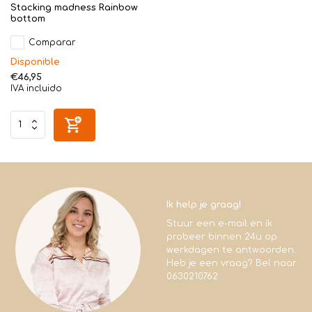
Stacking madness Rainbow
bottom
Comparar
Disponible
€46,95
IVA incluido
Ik help je graag!
Stuur een e-mail en ik
probeer binnen 24u op
werkdagen te antwoorden.
Heb je een vraag? Bel naar
0630210762