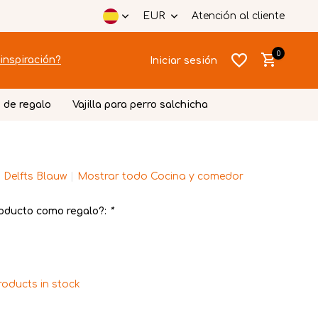
EUR
Atención al cliente
0
inspiración?
Iniciar sesión
 de regalo
Vajilla para perro salchicha
 Delfts Blauw
Mostrar todo Cocina y comedor
Crear una
Crear una
cuenta
cuenta
oducto como regalo?:
*
roducts in stock