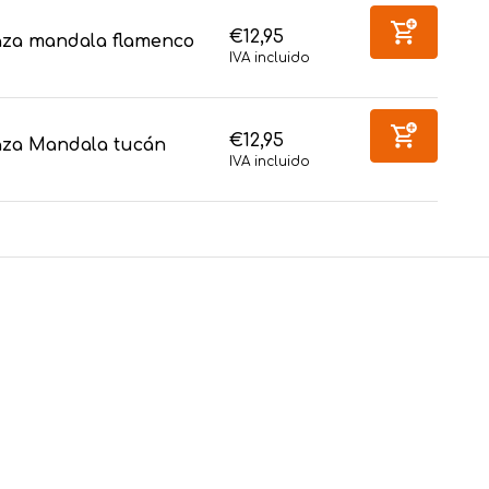
€12,95
aza mandala flamenco
IVA incluido
€12,95
aza Mandala tucán
IVA incluido