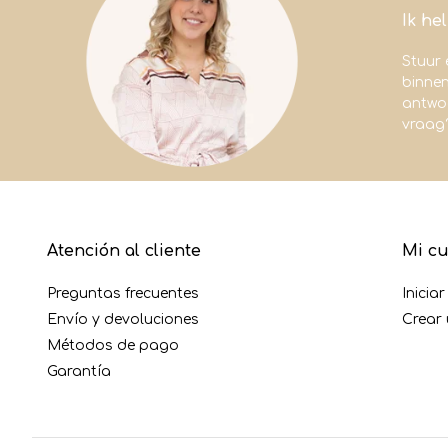
Ik he
Stuur 
binne
antwoo
vraag
Atención al cliente
Mi c
Preguntas frecuentes
Inicia
Envío y devoluciones
Crear
Métodos de pago
Garantía