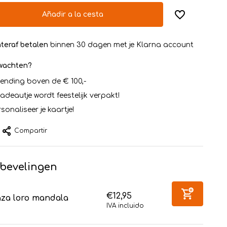
Añadir a la cesta
teraf betalen
binnen 30 dagen met je Klarna account
rwachten?
zending boven de € 100,-
cadeautje wordt feestelijk verpakt!
sonaliseer je kaartje!
Compartir
bevelingen
€12,95
aza loro mandala
IVA incluido