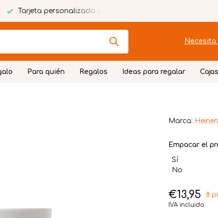
Tarjeta personalizada gratuita
Envoltorio festivo
Necesita 
galo
Para quién
Regalos
Ideas para regalar
Cajas
Marca:
Heinen
Empacar el pr
Sí
No
€13,95
8 p
IVA incluido