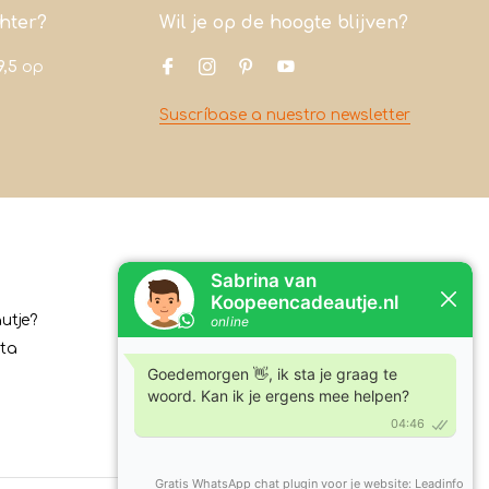
chter?
Wil je op de hoogte blijven?
9,5
op
Suscríbase a nuestro newsletter
Contacto
utje?
Koopeencadeautje.nl
ita
Varsenerstraat 4
7731DC Ommen
Tel:
+31630210762
Correo electrónico:
klantenservice@koopeencadeautje.nl