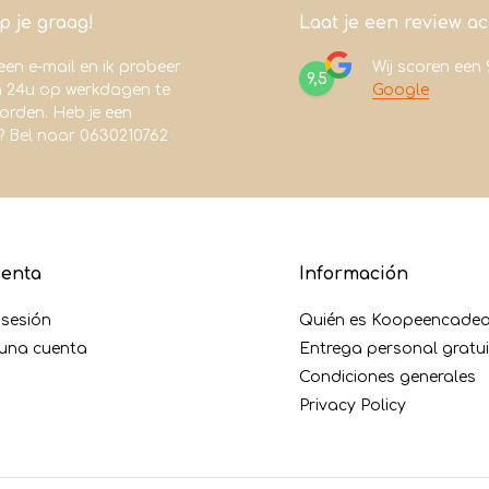
lp je graag!
Laat je een review a
een e-mail en ik probeer
Wij scoren een
9,5
n 24u op werkdagen te
Google
rden. Heb je een
? Bel naar 0630210762
uenta
Información
r sesión
Quién es Koopeencadea
 una cuenta
Entrega personal gratu
Condiciones generales
Privacy Policy