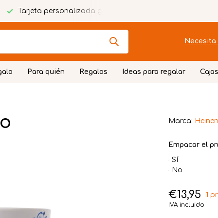
Tarjeta personalizada gratuita
Envoltorio festivo
Necesita 
galo
Para quién
Regalos
Ideas para regalar
Cajas
ro
Marca:
Heinen
Empacar el pr
Sí
No
€13,95
1 p
IVA incluido