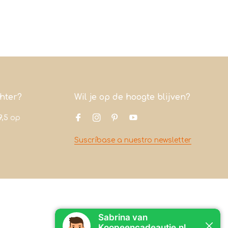
chter?
Wil je op de hoogte blijven?
9,5
op
Suscríbase a nuestro newsletter
Contacto