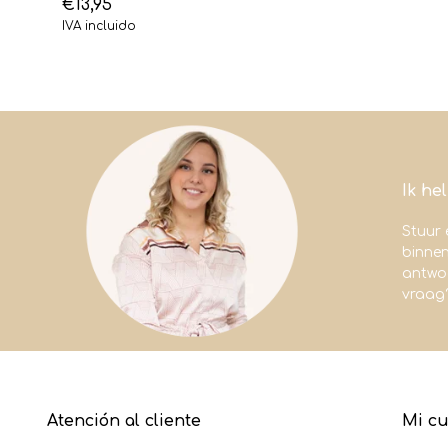
€13,95
IVA incluido
Ik he
Stuur 
binne
antwoo
vraag
Atención al cliente
Mi c