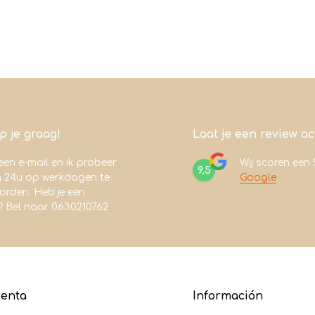
lp je graag!
Laat je een review a
een e-mail en ik probeer
Wij scoren een
9,5
n 24u op werkdagen te
Google
rden. Heb je een
? Bel naar 0630210762
uenta
Información