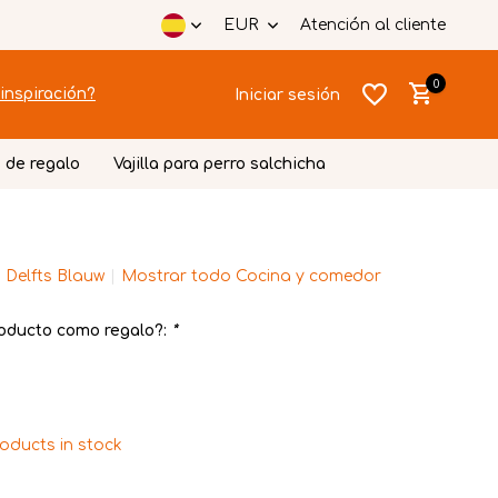
EUR
Atención al cliente
0
inspiración?
Iniciar sesión
 de regalo
Vajilla para perro salchicha
 Delfts Blauw
Mostrar todo Cocina y comedor
Crear una
Crear una
cuenta
cuenta
oducto como regalo?:
*
roducts in stock