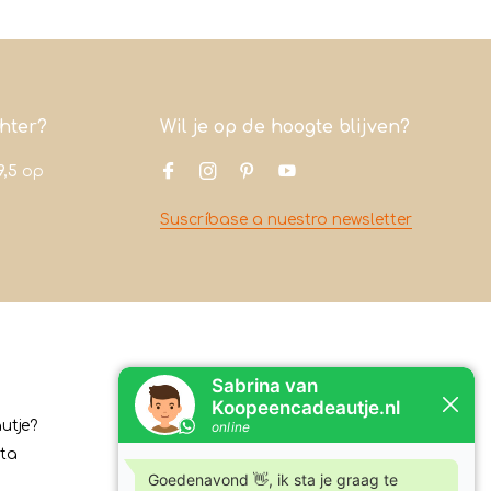
chter?
Wil je op de hoogte blijven?
9,5
op
Suscríbase a nuestro newsletter
Contacto
utje?
Koopeencadeautje.nl
ita
Varsenerstraat 4
7731DC Ommen