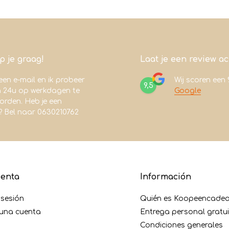
lp je graag!
Laat je een review a
een e-mail en ik probeer
Wij scoren een
9,5
n 24u op werkdagen te
Google
rden. Heb je een
? Bel naar 0630210762
uenta
Información
r sesión
Quién es Koopeencadea
 una cuenta
Entrega personal gratu
Condiciones generales