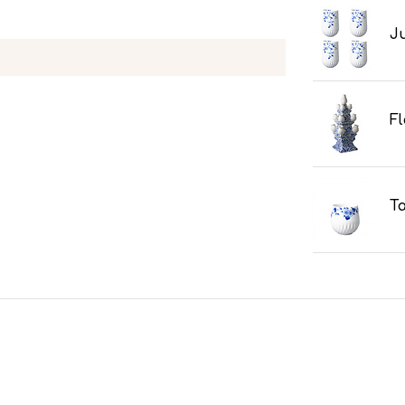
Ju
Fl
Ta