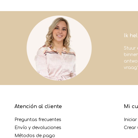
Ik he
Stuur 
binne
antwoo
vraag
Atención al cliente
Mi c
Preguntas frecuentes
Inicia
Envío y devoluciones
Crear
Métodos de pago