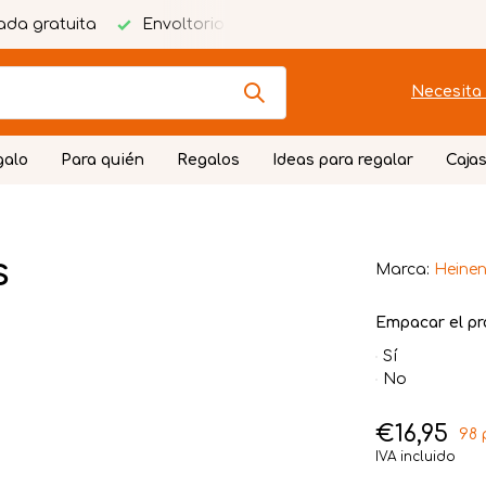
ada gratuita
Envoltorio festivo
Necesita 
galo
Para quién
Regalos
Ideas para regalar
Cajas
s
Marca:
Heinen
Empacar el pr
Sí
No
€16,95
98 
IVA incluido