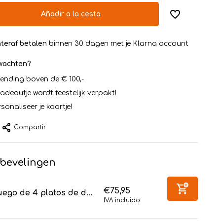
Añadir a la cesta
teraf betalen
binnen 30 dagen met je Klarna account
rwachten?
zending boven de € 100,-
cadeautje wordt feestelijk verpakt!
sonaliseer je kaartje!
Compartir
bevelingen
€75,95
ego de 4 platos de d...
IVA incluido