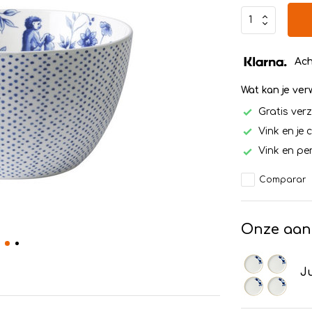
Ach
Wat kan je ve
Gratis ver
Vink en je 
Vink en per
Comparar
Onze aan
Ju