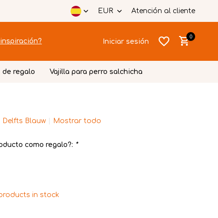
EUR
Atención al cliente
0
inspiración?
Iniciar sesión
 de regalo
Vajilla para perro salchicha
 Delfts Blauw
Mostrar todo
Crear una
Crear una
cuenta
cuenta
oducto como regalo?:
*
products in stock