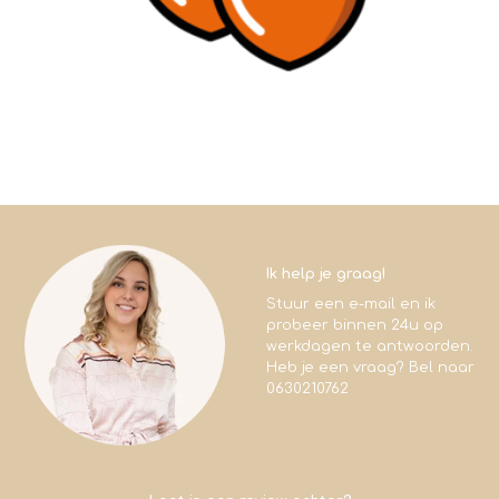
Ik help je graag!
Stuur een e-mail en ik
probeer binnen 24u op
werkdagen te antwoorden.
Heb je een vraag? Bel naar
0630210762