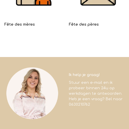
Fête des mères
Fête des pères
Ik help je graag!
Stuur een e-mail en ik
probeer binnen 24u op
werkdagen te antwoorden.
Heb je een vraag? Bel naar
0630210762