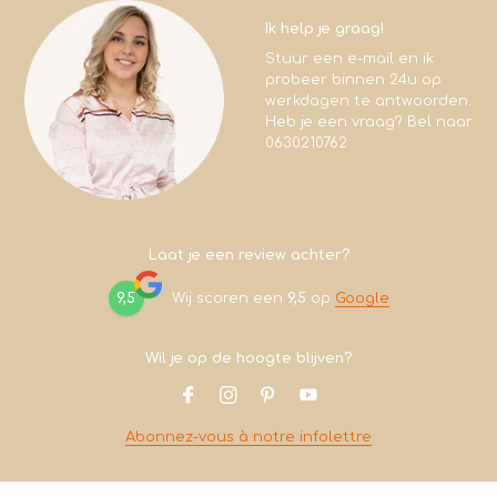
Ik help je graag!
Stuur een e-mail en ik
probeer binnen 24u op
werkdagen te antwoorden.
Heb je een vraag? Bel naar
0630210762
Laat je een review achter?
9,5
Wij scoren een
9,5
op
Google
Wil je op de hoogte blijven?
Abonnez-vous à notre infolettre