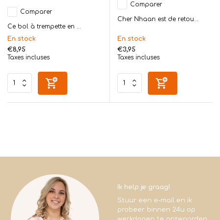
Comparer
Comparer
Cher Nhaan est de retou...
Ce bol à trempette en ...
En stock
En stock
€8,95
€3,95
Taxes incluses
Taxes incluses
Ik help je graag!
Stuur een e-mail en ik
probeer binnen 24u op
werkdagen te antwoorden.