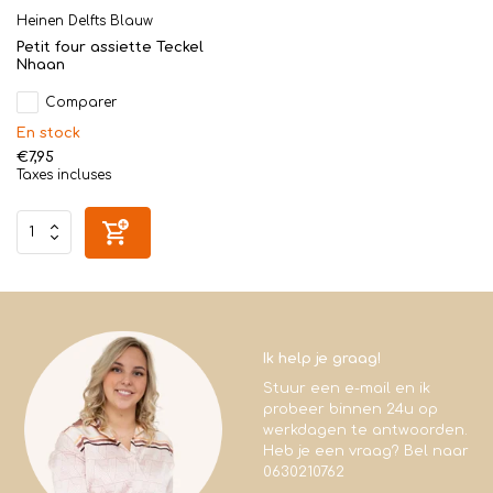
Heinen Delfts Blauw
Petit four assiette Teckel
Nhaan
Comparer
En stock
€7,95
Taxes incluses
Ik help je graag!
Stuur een e-mail en ik
probeer binnen 24u op
werkdagen te antwoorden.
Heb je een vraag? Bel naar
0630210762