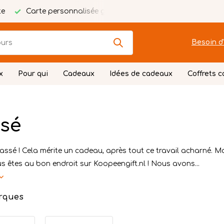
lisée gratuite
Emballage festif
Besoin d'
x
Pour qui
Cadeaux
Idées de cadeaux
Coffrets 
sé
assé ! Cela mérite un cadeau, après tout ce travail acharné. 
s êtes au bon endroit sur Koopeengift.nl ! Nous avons...
rques