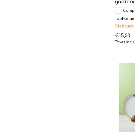
gardéni
Comp
TapParfum 
En stock
€15,00
Taxes incl