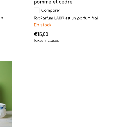
pomme et cèdre
Comparer
p...
TapParfum LA109 est un parfum frai...
En stock
€15,00
Taxes incluses