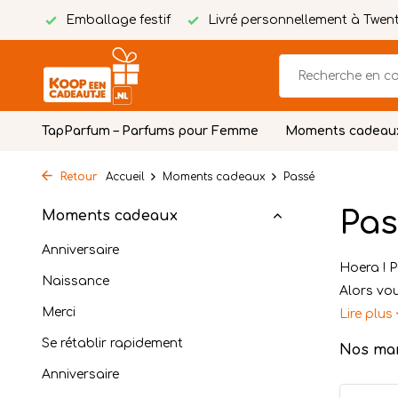
estif
Livré personnellement à Twente
Carte personna
TapParfum – Parfums pour Femme
Moments cadeau
Retour
Accueil
Moments cadeaux
Passé
Pas
Moments cadeaux
Anniversaire
Hoera ! P
Naissance
Alors vou
Merci
Lire plus
Se rétablir rapidement
Nos ma
Anniversaire