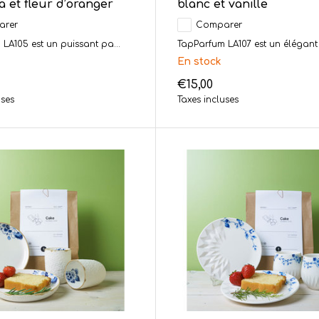
a et fleur d’oranger
blanc et vanille
arer
Comparer
LA105 est un puissant pa...
TapParfum LA107 est un élégant 
En stock
€15,00
uses
Taxes incluses