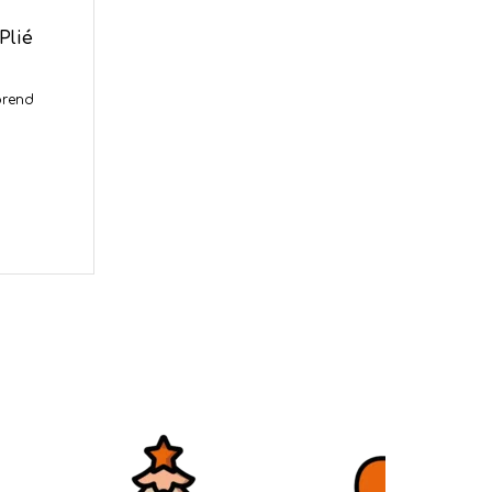
Plié
prend