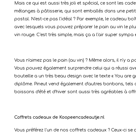
Mais ce qui est aussi très joli et spécial, ce sont les c
mélanges à pâtisserie, qui sont emballés dans une peti
postal. N'est-ce pas l'idéal ? Par exemple, le cadeau boît
avec lesquels vous pouvez préparer le pain au vin le plus 
vin rouge. C'est très simple, mais ça a l'air super sympa e
Vous n'aimez pas le pain (au vin) ? Même alors, il n'y a p
Vous pouvez également surprendre celui qui a réussi av
bouteille a un très beau design avec le texte « You are g
diplôme. Pineut vend également d'autres bonbons, tels
boissons d'été et d'hiver sont aussi très agréables à offri
Coffrets cadeaux de Koopeencadeautje.nl
Vous préférez l'un de nos coffrets cadeaux ? Ceux-ci se dé