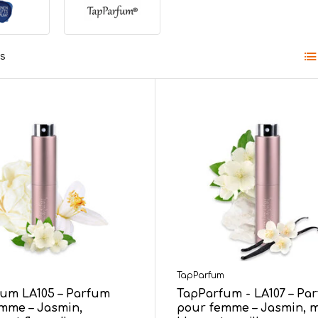
ts
m
TapParfum
um LA105 – Parfum
TapParfum - LA107 – Pa
mme – Jasmin,
pour femme – Jasmin, 