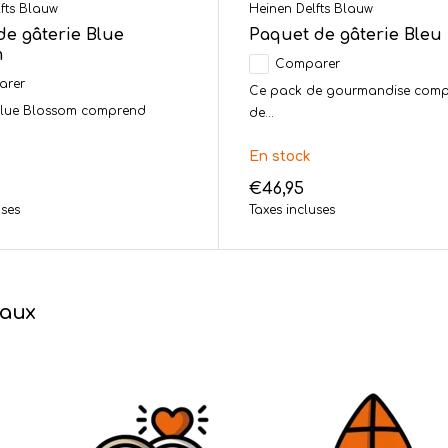
fts Blauw
Heinen Delfts Blauw
de gâterie Blue
Paquet de gâterie Bleu 
m
Comparer
arer
Ce pack de gourmandise com
lue Blossom comprend
de...
En stock
€46,95
uses
Taxes incluses
eaux