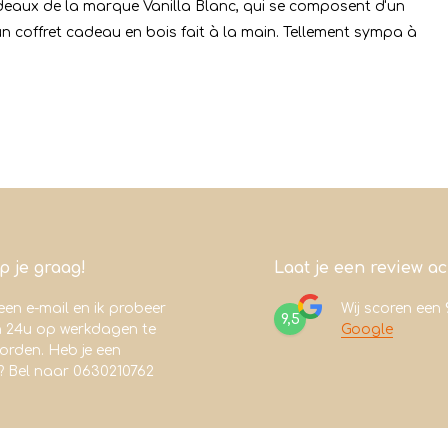
adeaux de la marque Vanilla Blanc, qui se composent d'un
un coffret cadeau en bois fait à la main. Tellement sympa à
lp je graag!
Laat je een review a
een e-mail en ik probeer
Wij scoren een
9,5
n 24u op werkdagen te
Google
rden. Heb je een
? Bel naar 0630210762