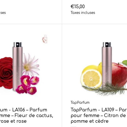
€15,00
uses
Taxes incluses
m
TapParfum
um - LA106 – Parfum
TapParfum - LA109 – Pa
mme – Fleur de cactus,
pour femme – Citron de 
rose et rose
pomme et cèdre