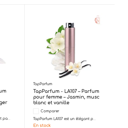
TapParfum
fum
TapParfum - LA107 – Parfum
pour femme – Jasmin, musc
nger
blanc et vanille
Comparer
 pa...
TapParfum LA107 est un élégant p...
En stock