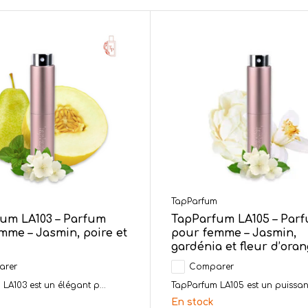
m
TapParfum
um LA103 – Parfum
TapParfum LA105 – Par
mme – Jasmin, poire et
pour femme – Jasmin,
gardénia et fleur d’ora
arer
Comparer
LA103 est un élégant p...
TapParfum LA105 est un puissant
En stock