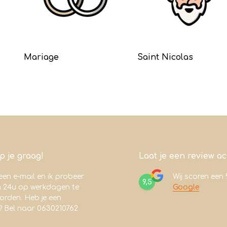
Mariage
Saint Nicolas
lp je graag!
Laat je een review a
een e-mail en ik probeer
Wij scoren een
9,5
n 24u op werkdagen te
Google
rden. Heb je een
? Bel naar 0630210762