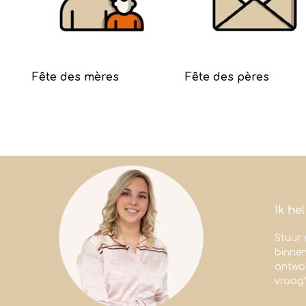
Fête des mères
Fête des pères
Ik he
Stuur 
binne
antwoo
vraag