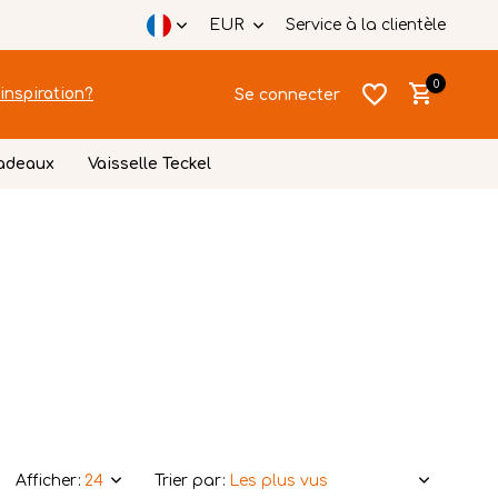
EUR
Service à la clientèle
0
inspiration?
Se connecter
cadeaux
Vaisselle Teckel
S'inscrire
S'inscrire
Afficher:
Trier par: