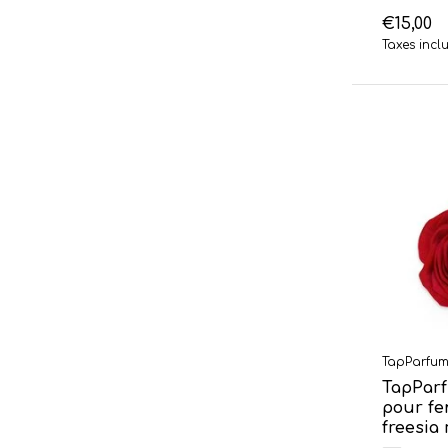
€15,00
Taxes incl
TapParfu
TapParf
pour fe
freesia 