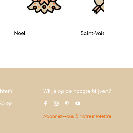
Noël
Saint-Valentin
chter?
Wil je op de hoogte blijven?
9,5
op
Abonnez-vous à notre infolettre