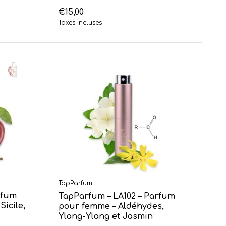
€15,00
Taxes incluses
TapParfum
rfum
TapParfum – LA102 – Parfum
Sicile,
pour femme – Aldéhydes,
Ylang-Ylang et Jasmin