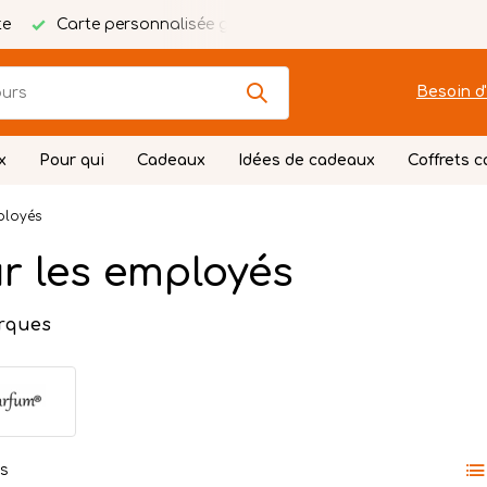
te
Carte personnalisée gratuite
Emballage festif
Besoin d'
x
Pour qui
Cadeaux
Idées de cadeaux
Coffrets 
ployés
r les employés
rques
ts