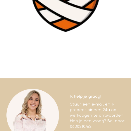
Ik help je graag!
Stuur een e-mail en ik
probeer binnen 24u op
werkdagen te antwoorden.
Heb je een vraag? Bel naar
0630210762