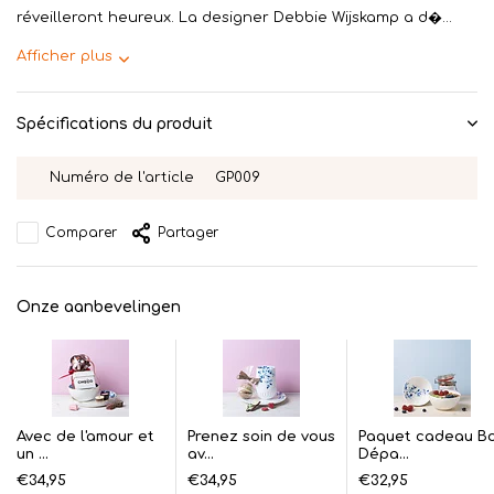
réveilleront heureux. La designer Debbie Wijskamp a d�...
Afficher plus
Spécifications du produit
Numéro de l'article
GP009
Comparer
Partager
Onze aanbevelingen
Avec de l'amour et
Prenez soin de vous
Paquet cadeau B
un ...
av...
Dépa...
€34,95
€34,95
€32,95