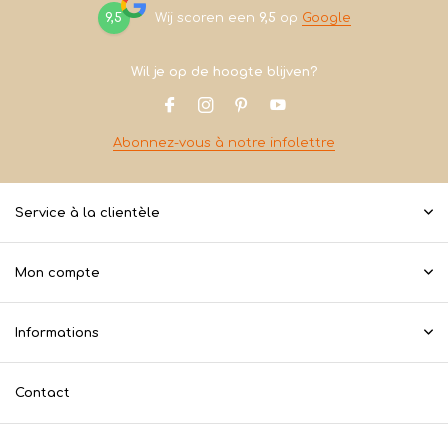
9,5
Wij scoren een
9,5
op
Google
Wil je op de hoogte blijven?
Abonnez-vous à notre infolettre
Service à la clientèle
Mon compte
Informations
Contact